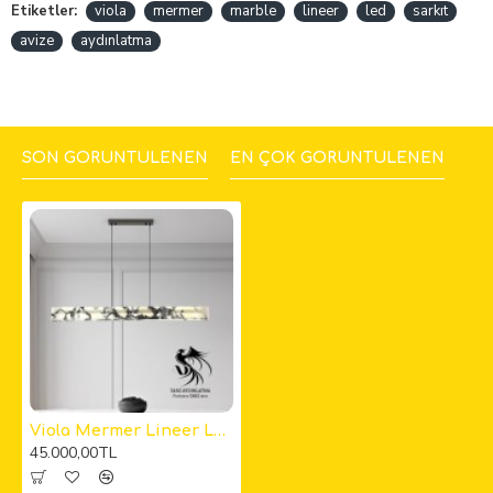
Etiketler:
viola
mermer
marble
lineer
led
sarkıt
avize
aydınlatma
SON GÖRÜNTÜLENEN
EN ÇOK GÖRÜNTÜLENEN
Viola Mermer Lineer Led Sarkıt Avize
45.000,00TL