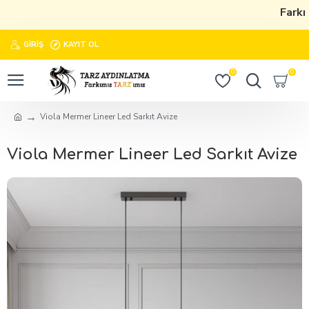
Farkım
GIRIŞ
KAYIT OL
0
0
Viola Mermer Lineer Led Sarkıt Avize
Viola Mermer Lineer Led Sarkıt Avize