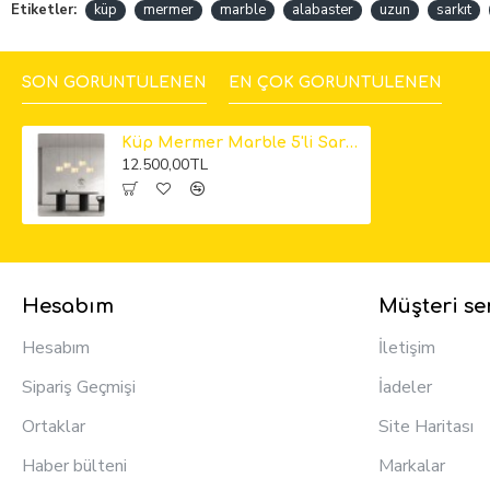
Etiketler:
küp
mermer
marble
alabaster
uzun
sarkıt
SON GÖRÜNTÜLENEN
EN ÇOK GÖRÜNTÜLENEN
Küp Mermer Marble 5'li Sarkıt Avize 12cm
12.500,00TL
Hesabım
Müşteri ser
Hesabım
İletişim
Sipariş Geçmişi
İadeler
Ortaklar
Site Haritası
Haber bülteni
Markalar