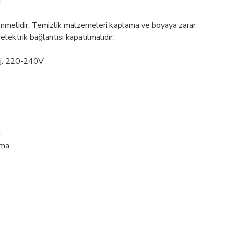
ü
enmelidir. Temizlik malzemeleri kaplama ve boyaya zarar
 elektrik bağlantısı kapatılmalıdır.
aj: 220-240V
a
tma