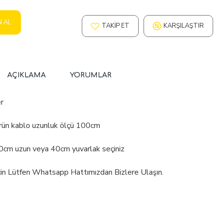
N AL
TAKIP ET
KARŞILAŞTIR
AÇIKLAMA
YORUMLAR
r
ürün kablo uzunluk ölçü 100cm
0cm uzun veya 40cm yuvarlak seçiniz
İçin Lütfen Whatsapp Hattımızdan Bizlere Ulaşın.