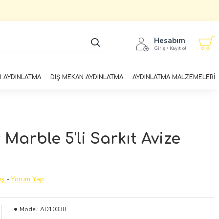
Hesabım
Giriş / Kayıt ol
U AYDINLATMA
DIŞ MEKAN AYDINLATMA
AYDINLATMA MALZEMELERİ
arble 5'li Sarkıt Avize
ş.
-
Yorum Yap
Model:
AD10338