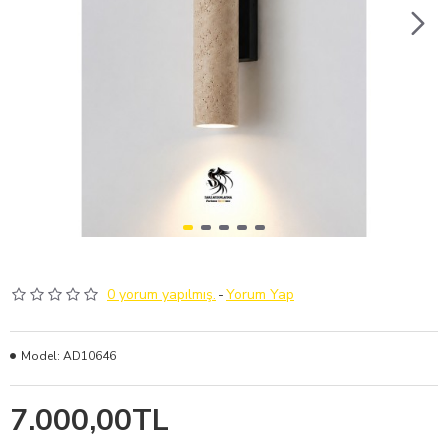
0 yorum yapılmış.
-
Yorum Yap
Model:
AD10646
7.000,00TL