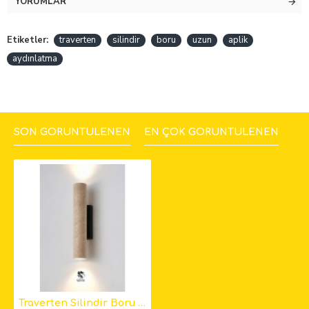
YORUMLAR
Etiketler:
traverten
silindir
boru
uzun
aplik
aydınlatma
SON GÖRÜNTÜLENEN
EN ÇOK GÖRÜNTÜLENEN
Traverten Silindir Boru Aplik