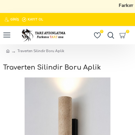
Farkımı
GIRIŞ
KAYIT OL
0
0
Traverten Silindir Boru Aplik
Traverten Silindir Boru Aplik