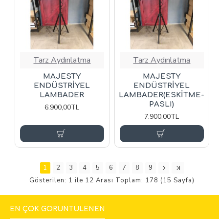
Tarz Aydınlatma
Tarz Aydınlatma
MAJESTY
MAJESTY
ENDÜSTRİYEL
ENDÜSTRİYEL
LAMBADER
LAMBADER(ESKİTME-
PASLI)
6.900,00TL
7.900,00TL
1
2
3
4
5
6
7
8
9
Gösterilen: 1 ile 12 Arası Toplam: 178 (15 Sayfa)
EN ÇOK GÖRÜNTÜLENEN