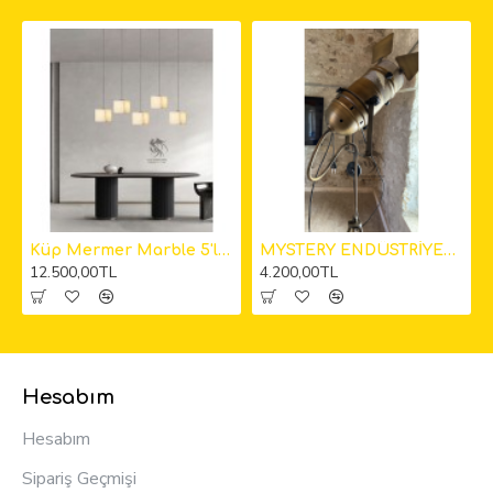
kıt Avize
Küp Mermer Marble 5'li Sarkıt Avize 12cm
MYSTERY ENDÜSTRİYEL KAMERA LAMBADER
12.500,00TL
4.200,00TL
Hesabım
Hesabım
Sipariş Geçmişi