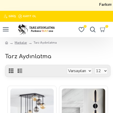
Farkımız
GIRIŞ
KAYIT OL
0
0
Markalar
Tarz Aydınlatma
Tarz Aydınlatma