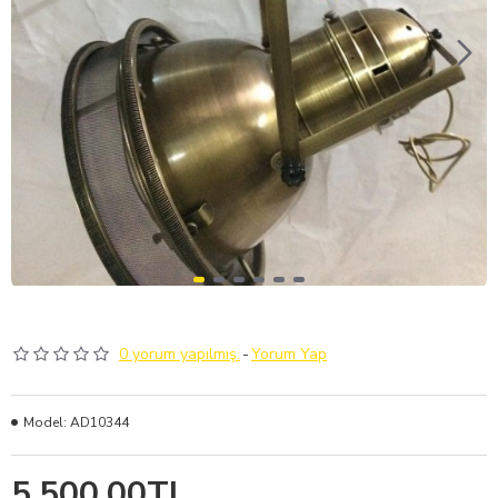
0 yorum yapılmış.
-
Yorum Yap
Model:
AD10344
5.500,00TL