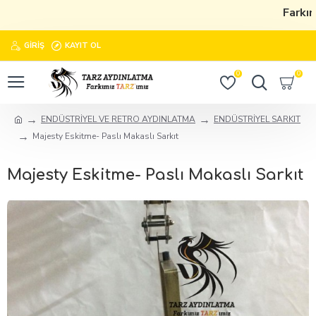
Farkımı
GIRIŞ
KAYIT OL
0
0
ENDÜSTRİYEL VE RETRO AYDINLATMA
ENDÜSTRİYEL SARKIT
Majesty Eskitme- Paslı Makaslı Sarkıt
Majesty Eskitme- Paslı Makaslı Sarkıt