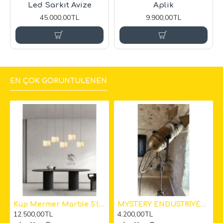
Led Sarkıt Avize
Aplik
45.000,00TL
9.900,00TL
EN ÇOK GÖRÜNTÜLENEN
kıt Avize
Küp Mermer Marble 5'li Sarkıt Avize 12cm
MYSTERY ENDÜSTRİYEL KAMERA LAMBADER
12.500,00TL
4.200,00TL