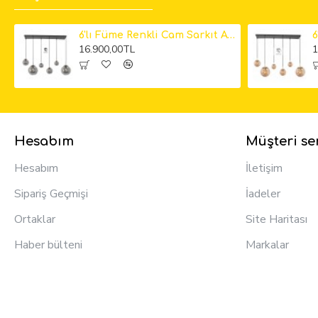
6'lı Füme Renkli Cam Sarkıt Avize
16.900,00TL
1
Hesabım
Müşteri ser
Hesabım
İletişim
Sipariş Geçmişi
İadeler
Ortaklar
Site Haritası
Haber bülteni
Markalar