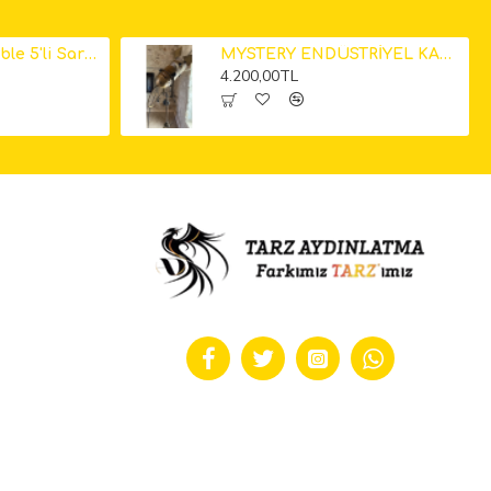
Küp Mermer Marble 5'li Sarkıt Avize 12cm
MYSTERY ENDÜSTRİYEL KAMERA LAMBADER
4.200,00TL