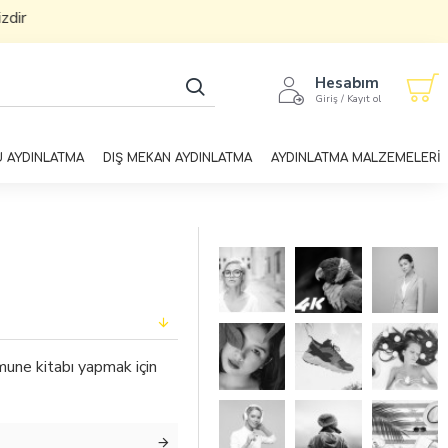
r
Hesabım
Giriş / Kayıt ol
U AYDINLATMA
DIŞ MEKAN AYDINLATMA
AYDINLATMA MALZEMELERİ
umune kitabı yapmak için