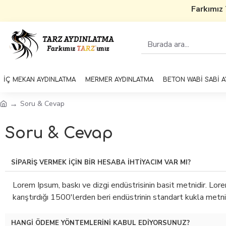
Farkımız 
İÇ MEKAN AYDINLATMA
MERMER AYDINLATMA
BETON WABİ SABİ 
Soru & Cevap
Soru & Cevap
SIPARIŞ VERMEK IÇIN BIR HESABA IHTIYACIM VAR MI?
Lorem Ipsum, baskı ve dizgi endüstrisinin basit metnidir. Lorem
karıştırdığı 1500'lerden beri endüstrinin standart kukla metn
HANGI ÖDEME YÖNTEMLERINI KABUL EDIYORSUNUZ?