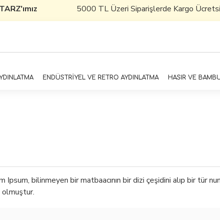
TARZ'ımız
5000 TL Üzeri Siparişlerde Kargo Ücretsizdi
AYDINLATMA
ENDÜSTRİYEL VE RETRO AYDINLATMA
HASIR VE BAMB
 Ipsum, bilinmeyen bir matbaacının bir dizi çeşidini alıp bir tür n
i olmuştur.