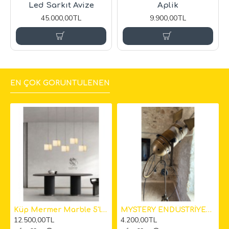
Led Sarkıt Avize
Aplik
45.000,00TL
9.900,00TL
EN ÇOK GÖRÜNTÜLENEN
kıt Avize
Küp Mermer Marble 5'li Sarkıt Avize 12cm
MYSTERY ENDÜSTRİYEL KAMERA LAMBADER
12.500,00TL
4.200,00TL