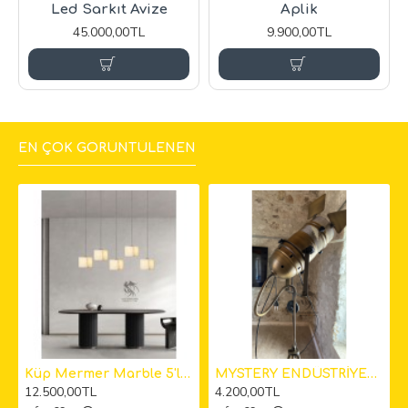
Led Sarkıt Avize
Aplik
45.000,00TL
9.900,00TL
EN ÇOK GÖRÜNTÜLENEN
kıt Avize
Küp Mermer Marble 5'li Sarkıt Avize 12cm
MYSTERY ENDÜSTRİYEL KAMERA LAMBADER
12.500,00TL
4.200,00TL