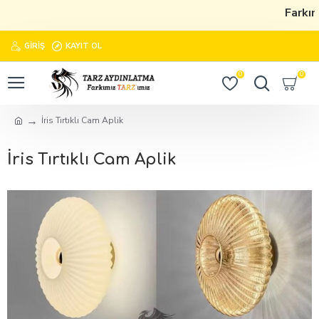
Farkımı
GIRIŞ
KAYIT OL
0
0
İris Tırtıklı Cam Aplik
İris Tırtıklı Cam Aplik