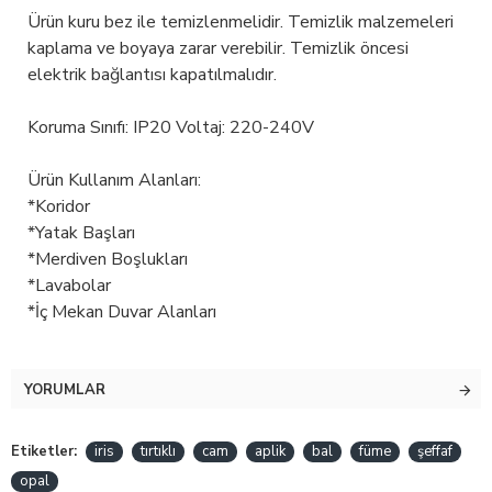
Ürün kuru bez ile temizlenmelidir. Temizlik malzemeleri
kaplama ve boyaya zarar verebilir. Temizlik öncesi
elektrik bağlantısı kapatılmalıdır.
Koruma Sınıfı: IP20 Voltaj: 220-240V
Ürün Kullanım Alanları:
*Koridor
*Yatak Başları
*Merdiven Boşlukları
*Lavabolar
*İç Mekan Duvar Alanları
YORUMLAR
Etiketler:
iris
tırtıklı
cam
aplik
bal
füme
şeffaf
opal