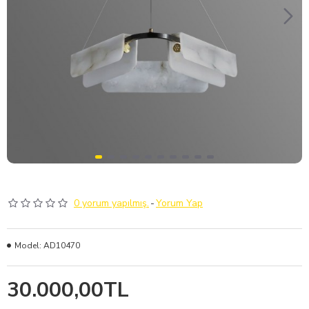
0 yorum yapılmış.
-
Yorum Yap
Model:
AD10470
30.000,00TL