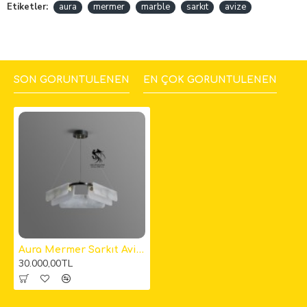
Etiketler:
aura
mermer
marble
sarkıt
avize
SON GÖRÜNTÜLENEN
EN ÇOK GÖRÜNTÜLENEN
Aura Mermer Sarkıt Avize 2
30.000,00TL