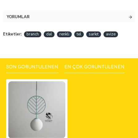
YORUMLAR
Etiketler:
branch
dal
renkli
tel
sarkıt
avize
SON GÖRÜNTÜLENEN
EN ÇOK GÖRÜNTÜLENEN