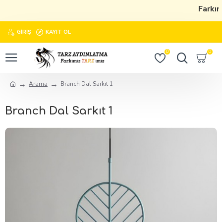
Farkımı
GIRIŞ
KAYIT OL
0
0
Arama
Branch Dal Sarkıt 1
Branch Dal Sarkıt 1