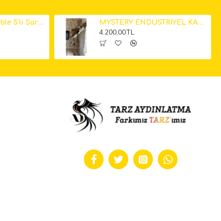
Küp Mermer Marble 5'li Sarkıt Avize 12cm
MYSTERY ENDÜSTRİYEL KAMERA LAMBADER
4.200,00TL