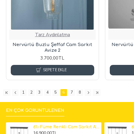
Tarz Aydınlatma
Nervürlü Buzlu Şeffaf Cam Sarkıt
Nervürlü
Avize 2
3.700,00TL
SEPETE EKLE
1
2
3
4
5
6
7
8
EN ÇOK GÖRÜNTÜLENEN
6'lı Füme Renkli Cam Sarkıt Avize
16.900,00TL
1