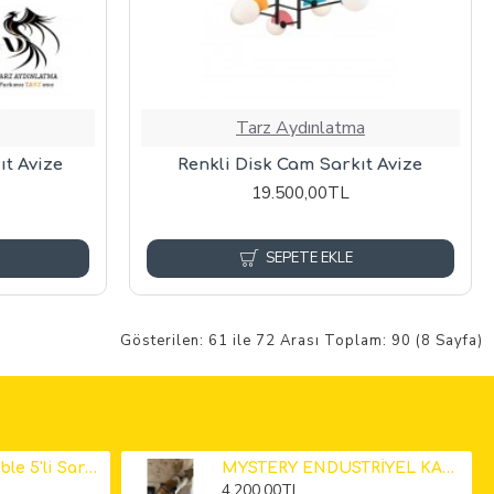
Tarz Aydınlatma
t Avize
Renkli Disk Cam Sarkıt Avize
19.500,00TL
SEPETE EKLE
Gösterilen: 61 ile 72 Arası Toplam: 90 (8 Sayfa)
Küp Mermer Marble 5'li Sarkıt Avize 12cm
MYSTERY ENDÜSTRİYEL KAMERA LAMBADER
4.200,00TL