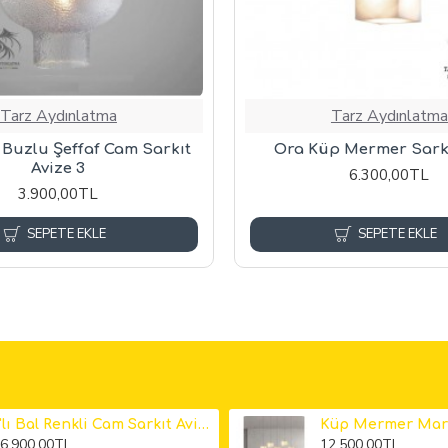
Tarz Aydınlatma
Tarz Aydınlatma
 Buzlu Şeffaf Cam Sarkıt
Ora Küp Mermer Sarkı
Avize 3
6.300,00TL
3.900,00TL
SEPETE EKLE
SEPETE EKLE
6'lı Bal Renkli Cam Sarkıt Avize
6.900,00TL
12.500,00TL