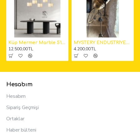
kıt Avize
Küp Mermer Marble 5'li Sarkıt Avize 12cm
MYSTERY ENDÜSTRİYEL KAMERA LAMBADER
12.500,00TL
4.200,00TL
Hesabım
Hesabım
Sipariş Geçmişi
Ortaklar
Haber bülteni