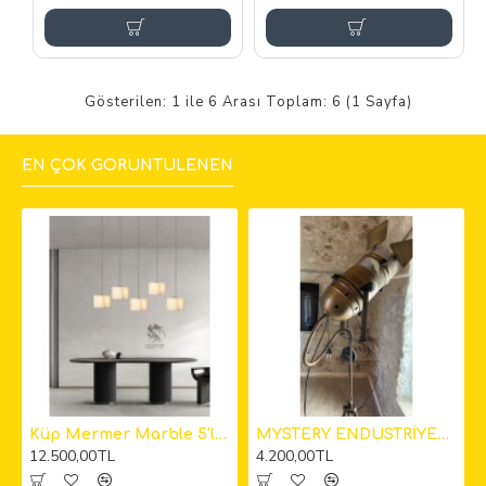
Gösterilen: 1 ile 6 Arası Toplam: 6 (1 Sayfa)
EN ÇOK GÖRÜNTÜLENEN
kıt Avize
Küp Mermer Marble 5'li Sarkıt Avize 12cm
MYSTERY ENDÜSTRİYEL KAMERA LAMBADER
12.500,00TL
4.200,00TL