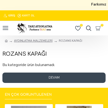
Farkımız
GIRIŞ
KAYIT OL
0
0
AYDINLATMA MALZEMELERİ
ROZANS KAPAĞI
ROZANS KAPAĞI
Bu kategoride ürün bulunamadı.
DEVAM
EN ÇOK GÖRÜNTÜLENEN