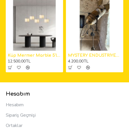
kıt Avize
Küp Mermer Marble 5'li Sarkıt Avize 12cm
MYSTERY ENDÜSTRİYEL KAMERA LAMBADER
12.500,00TL
4.200,00TL
Hesabım
Hesabım
Sipariş Geçmişi
Ortaklar