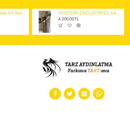
Küp Mermer Marble 5'li Sarkıt Avize 12cm
MYSTERY ENDÜSTRİYEL KAMERA LAMBADER
4.200,00TL