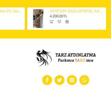
Küp Mermer Marble 5'li Sarkıt Avize 12cm
MYSTERY ENDÜSTRİYEL KAMERA LAMBADER
4.200,00TL