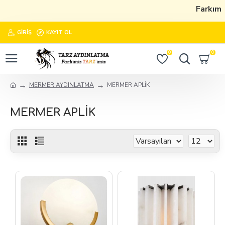
Farkımız 
GIRIŞ
KAYIT OL
0
0
MERMER AYDINLATMA
MERMER APLİK
MERMER APLİK