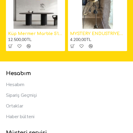
kıt Avize
Küp Mermer Marble 5'li Sarkıt Avize 12cm
MYSTERY ENDÜSTRİYEL KAMERA LAMBADER
12.500,00TL
4.200,00TL
Hesabım
Hesabım
Sipariş Geçmişi
Ortaklar
Haber bülteni
Müşteri servisi