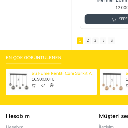
Mermer Lumi 
12.00
SEPE
1
2
3
EN ÇOK GÖRÜNTÜLENEN
6'lı Füme Renkli Cam Sarkıt Avize
16.900,00TL
1
Hesabım
Müşteri ser
Hesabım
İletişim