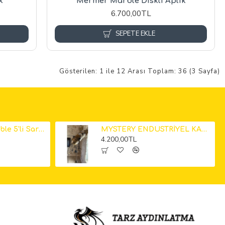
k
Mermer Marble Diskli Aplik
6.700,00TL
SEPETE EKLE
Gösterilen: 1 ile 12 Arası Toplam: 36 (3 Sayfa)
Küp Mermer Marble 5'li Sarkıt Avize 12cm
MYSTERY ENDÜSTRİYEL KAMERA LAMBADER
4.200,00TL