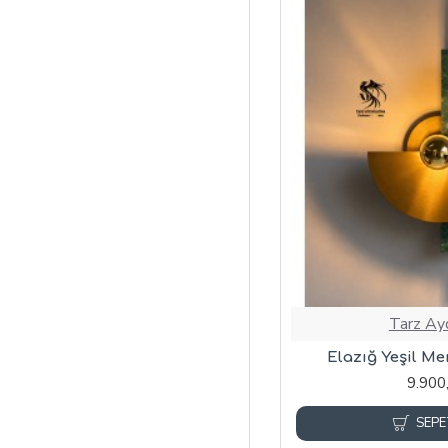
Tarz Ay
Elazığ Yeşil Me
9.900
SEPE