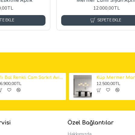
Eskitme Aplik
Mermer Lumi Siyah Apli
0,00TL
12.000,00TL
TE EKLE
SEPETE EKLE
6'lı Bal Renkli Cam Sarkıt Avize
6.900,00TL
12.500,00TL
visi
Özel Bağlantılar
Hakkımızda