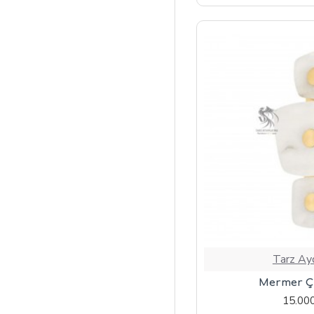
Tarz Ay
Mermer Çi
15.00