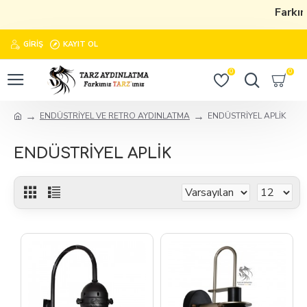
Farkımı
GIRIŞ
KAYIT OL
0
0
ENDÜSTRİYEL VE RETRO AYDINLATMA
ENDÜSTRİYEL APLİK
ENDÜSTRİYEL APLİK