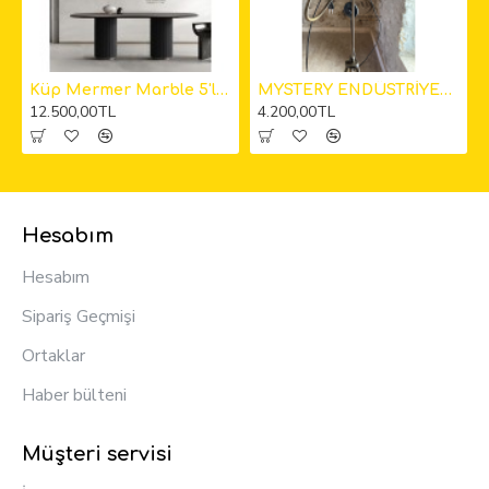
kıt Avize
Küp Mermer Marble 5'li Sarkıt Avize 12cm
MYSTERY ENDÜSTRİYEL KAMERA LAMBADER
12.500,00TL
4.200,00TL
Hesabım
Hesabım
Sipariş Geçmişi
Ortaklar
Haber bülteni
Müşteri servisi