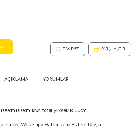
N AL
TAKIP ET
KARŞILAŞTIR
AÇIKLAMA
YORUMLAR
k 100cm+60cm, ürün total yükseklik 50cm
İçin Lütfen Whatsapp Hattımızdan Bizlere Ulaşın.