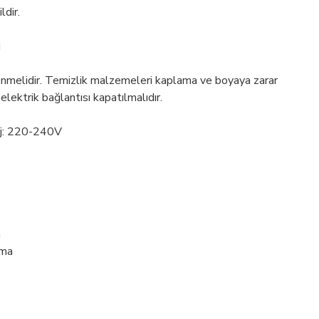
ldir.
ü
enmelidir. Temizlik malzemeleri kaplama ve boyaya zarar
 elektrik bağlantısı kapatılmalıdır.
aj: 220-240V
a
tma