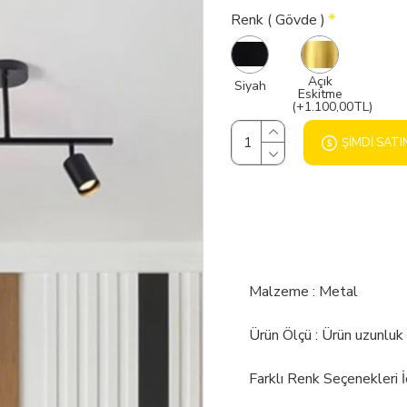
Renk ( Gövde )
Açık
Siyah
Eskitme
(+1.100,00TL)
ŞIMDI SATI
Malzeme : Metal
Ürün Ölçü : Ürün uzunlu
Farklı Renk Seçenekleri 