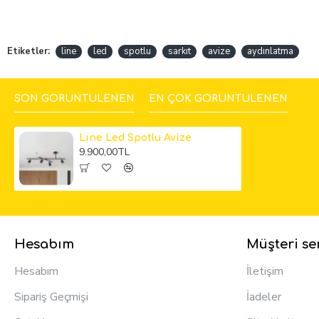
Etiketler:
line
led
spotlu
sarkıt
avize
aydınlatma
SON GÖRÜNTÜLENEN
EN ÇOK GÖRÜNTÜLENEN
Line Led Spotlu Avize
9.900,00TL
Hesabım
Müşteri ser
Hesabım
İletişim
Sipariş Geçmişi
İadeler