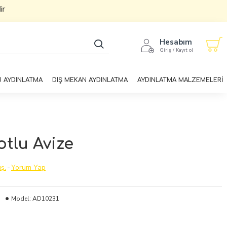
Hesabım
Giriş / Kayıt ol
U AYDINLATMA
DIŞ MEKAN AYDINLATMA
AYDINLATMA MALZEMELERİ
tlu Avize
ş.
-
Yorum Yap
Model:
AD10231