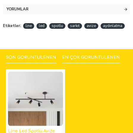
YORUMLAR
Etiketler:
line
led
spotlu
sarkıt
avize
aydınlatma
SON GÖRÜNTÜLENEN
EN ÇOK GÖRÜNTÜLENEN
Line Led Spotlu Avize