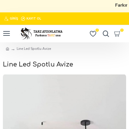
Farkımı
GIRIŞ
KAYIT OL
0
0
Line Led Spotlu Avize
Line Led Spotlu Avize