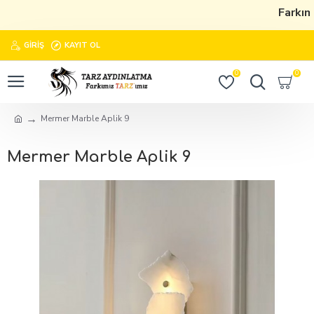
Farkımı
GIRIŞ
KAYIT OL
0
0
Mermer Marble Aplik 9
Mermer Marble Aplik 9