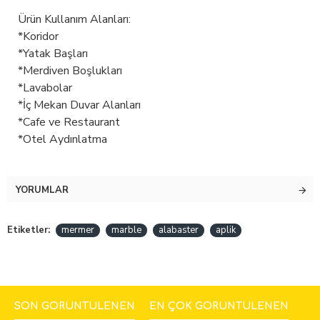
Ürün Kullanım Alanları:
*Koridor
*Yatak Başları
*Merdiven Boşlukları
*Lavabolar
*İç Mekan Duvar Alanları
*Cafe ve Restaurant
*Otel Aydınlatma
YORUMLAR
Etiketler:
mermer
marble
alabaster
aplik
SON GÖRÜNTÜLENEN
EN ÇOK GÖRÜNTÜLENEN