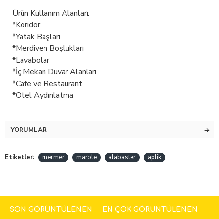
Ürün Kullanım Alanları:
*Koridor
*Yatak Başları
*Merdiven Boşlukları
*Lavabolar
*İç Mekan Duvar Alanları
*Cafe ve Restaurant
*Otel Aydınlatma
YORUMLAR
Etiketler:
mermer
marble
alabaster
aplik
SON GÖRÜNTÜLENEN
EN ÇOK GÖRÜNTÜLENEN