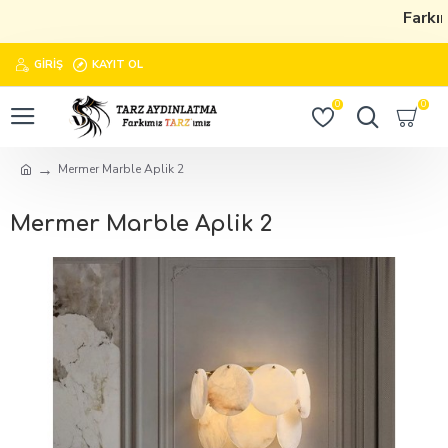
Farkımı
GIRIŞ
KAYIT OL
0
0
Mermer Marble Aplik 2
Mermer Marble Aplik 2