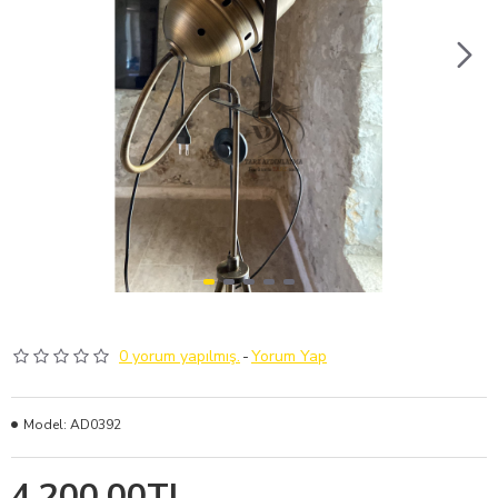
0 yorum yapılmış.
-
Yorum Yap
Model:
AD0392
4.200,00TL