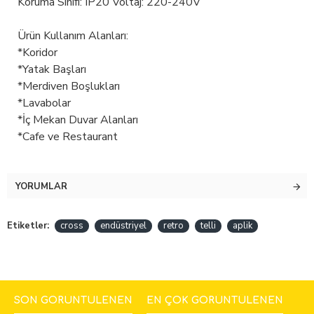
Koruma Sınıfı: IP20 Voltaj: 220-240V
Ürün Kullanım Alanları:
*Koridor
*Yatak Başları
*Merdiven Boşlukları
*Lavabolar
*İç Mekan Duvar Alanları
*Cafe ve Restaurant
YORUMLAR
Etiketler:
cross
endüstriyel
retro
telli
aplik
SON GÖRÜNTÜLENEN
EN ÇOK GÖRÜNTÜLENEN