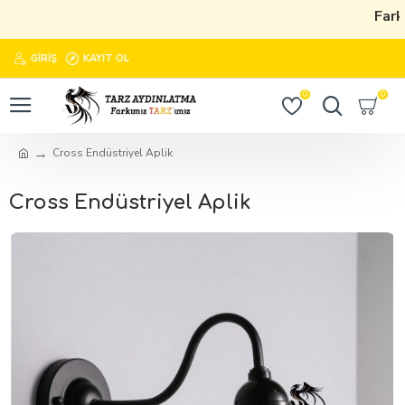
Farkı
GIRIŞ
KAYIT OL
0
0
Cross Endüstriyel Aplik
Cross Endüstriyel Aplik