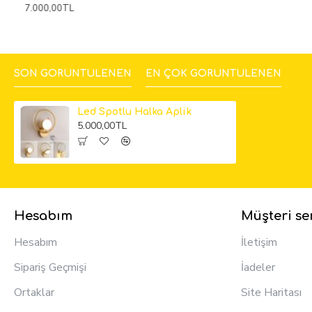
7.000,00TL
SON GÖRÜNTÜLENEN
EN ÇOK GÖRÜNTÜLENEN
Led Spotlu Halka Aplik
5.000,00TL
Hesabım
Müşteri ser
Hesabım
İletişim
Sipariş Geçmişi
İadeler
Ortaklar
Site Haritası