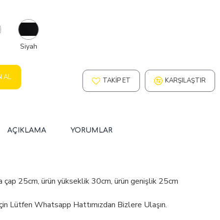
Siyah
N AL
TAKIP ET
KARŞILAŞTIR
AÇIKLAMA
YORUMLAR
a çap 25cm, ürün yükseklik 30cm, ürün genişlik 25cm
İçin Lütfen Whatsapp Hattımızdan Bizlere Ulaşın.