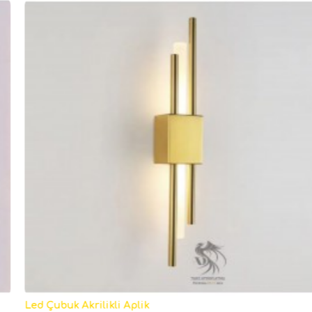
Led Çubuk Akrilikli Aplik