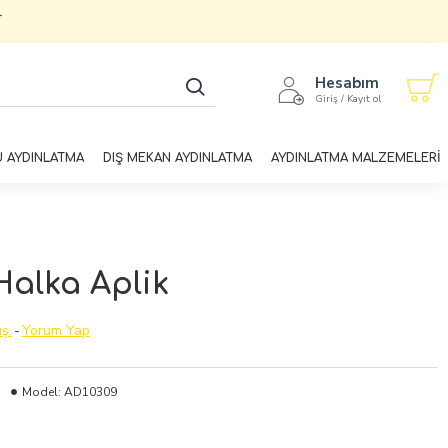
Hesabım
Giriş / Kayıt ol
U AYDINLATMA
DIŞ MEKAN AYDINLATMA
AYDINLATMA MALZEMELERİ
Halka Aplik
ş.
-
Yorum Yap
Model:
AD10309