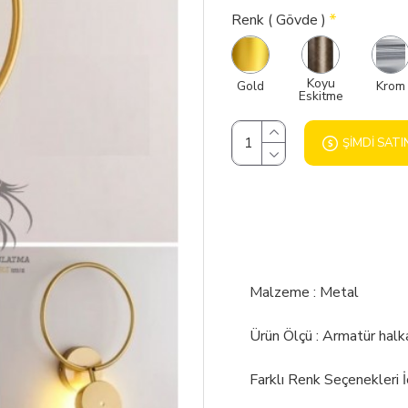
Renk ( Gövde )
Koyu
Gold
Krom
Eskitme
ŞIMDI SATI
Malzeme : Metal
Ürün Ölçü : Armatür halk
Farklı Renk Seçenekleri 