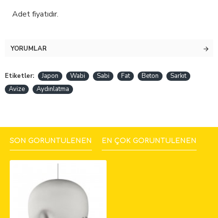
Adet fiyatıdır.
YORUMLAR
Etiketler:
Japon
Wabi
Sabi
Fat
Beton
Sarkıt
Avize
Aydınlatma
SON GÖRÜNTÜLENEN
EN ÇOK GÖRÜNTÜLENEN