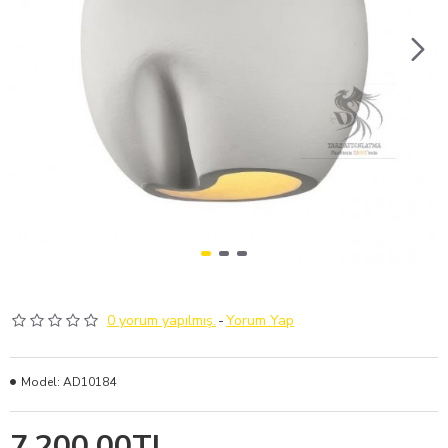
0 yorum yapılmış.
-
Yorum Yap
Model:
AD10184
7.200,00TL