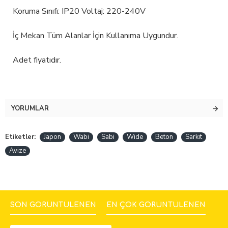
Koruma Sınıfı: IP20 Voltaj: 220-240V
İç Mekan Tüm Alanlar İçin Kullanıma Uygundur.
Adet fiyatıdır.
YORUMLAR
Etiketler:
Japon
Wabi
Sabi
Wide
Beton
Sarkıt
Avize
SON GÖRÜNTÜLENEN
EN ÇOK GÖRÜNTÜLENEN