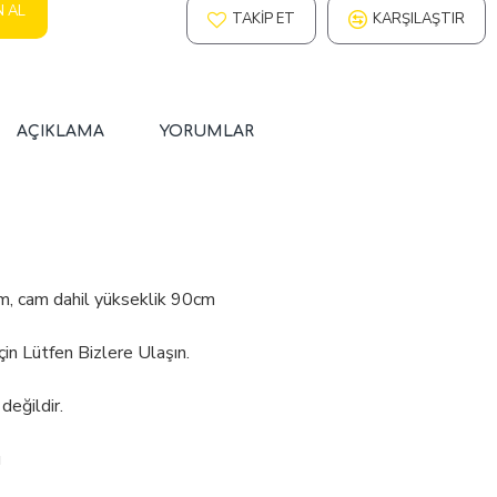
N AL
TAKIP ET
KARŞILAŞTIR
AÇIKLAMA
YORUMLAR
m, cam dahil yükseklik 90cm
çin Lütfen Bizlere Ulaşın.
değildir.
ü