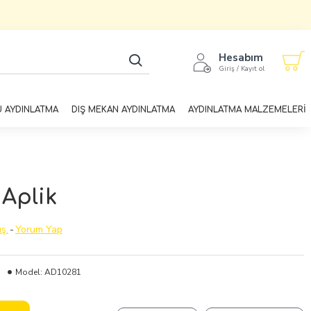
Hesabım
Giriş / Kayıt ol
U AYDINLATMA
DIŞ MEKAN AYDINLATMA
AYDINLATMA MALZEMELERİ
 Aplik
ş.
-
Yorum Yap
Model:
AD10281