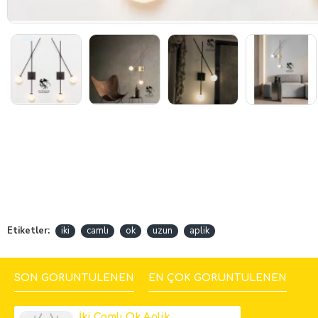
Etiketler:
iki
camlı
ok
uzun
aplik
SON GÖRÜNTÜLENEN
EN ÇOK GÖRÜNTÜLENEN
İki Camlı Ok Aplik