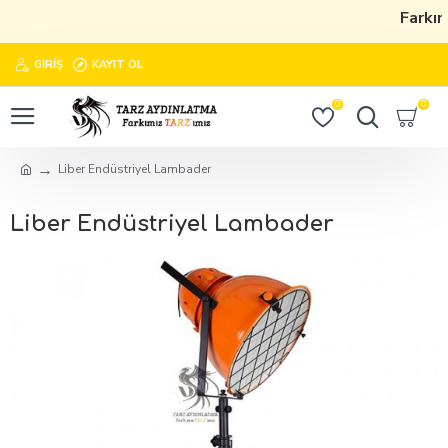
Farkım
GIRIŞ
KAYIT OL
0
0
Liber Endüstriyel Lambader
Liber Endüstriyel Lambader