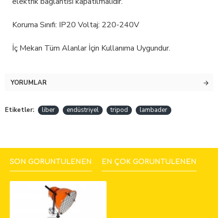
elektrik bağlantısı kapatılmalıdır.
Koruma Sınıfı: IP20 Voltaj: 220-240V
İç Mekan Tüm Alanlar İçin Kullanıma Uygundur.
YORUMLAR
Etiketler:
liber
endüstriyel
tripod
lambader
SON GÖRÜNTÜLENEN
EN ÇOK GÖRÜNTÜLENEN