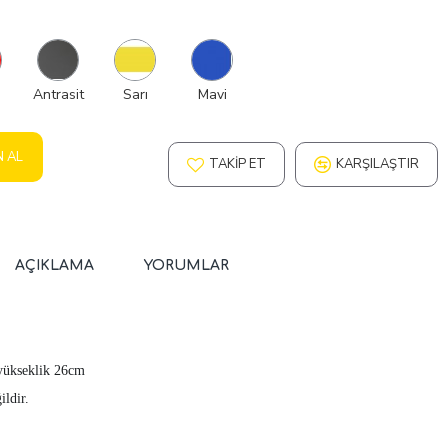
ı
Antrasit
Sarı
Mavi
N AL
TAKIP ET
KARŞILAŞTIR
AÇIKLAMA
YORUMLAR
yükseklik 26cm
ldir.