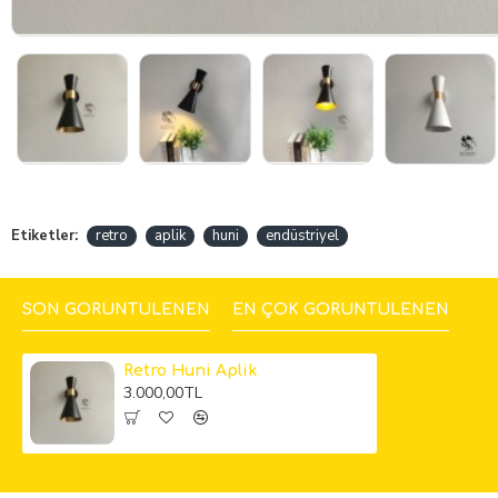
Etiketler:
retro
aplik
huni
endüstriyel
SON GÖRÜNTÜLENEN
EN ÇOK GÖRÜNTÜLENEN
Retro Huni Aplik
3.000,00TL