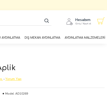
Hesabım
Giriş / Kayıt ol
U AYDINLATMA
DIŞ MEKAN AYDINLATMA
AYDINLATMA MALZEMELERİ
Aplik
ş.
-
Yorum Yap
Model:
AD10269