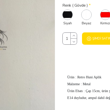
Renk ( Gövde )
Siyah
Beyaz
Kırmız
ŞIMDI SATI
Ürün : Retro Huni Aplik
Malzeme : Metal
Ürün Ebatı : Çap 15cm, ürün 
E14 duyludur, ampul dahil deği