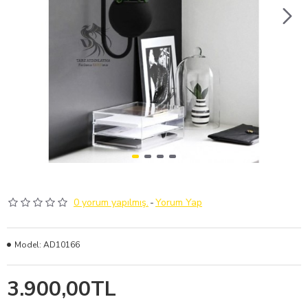
0 yorum yapılmış.
-
Yorum Yap
Model:
AD10166
3.900,00TL