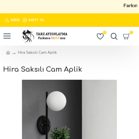
Farkımı
GIRIŞ
KAYIT OL
0
0
Hira Saksılı Cam Aplik
Hira Saksılı Cam Aplik