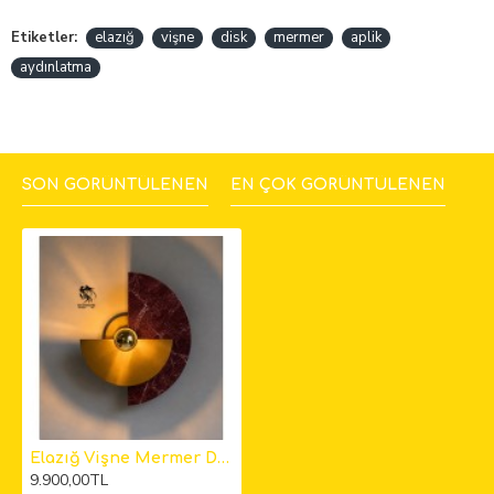
Etiketler:
elazığ
vişne
disk
mermer
aplik
aydınlatma
SON GÖRÜNTÜLENEN
EN ÇOK GÖRÜNTÜLENEN
Elazığ Vişne Mermer Disk Aplik
9.900,00TL