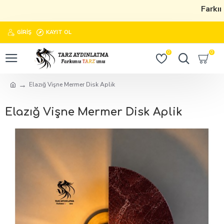
Farkımı
GIRIŞ
KAYIT OL
0
0
Elazığ Vişne Mermer Disk Aplik
Elazığ Vişne Mermer Disk Aplik