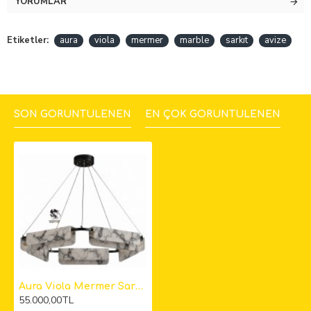
YORUMLAR
Etiketler:
aura
viola
mermer
marble
sarkıt
avize
SON GÖRÜNTÜLENEN
EN ÇOK GÖRÜNTÜLENEN
Aura Viola Mermer Sarkıt Avize 2
55.000,00TL