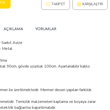
N AL
TAKIP ET
KARŞILAŞTIR
AÇIKLAMA
YORUMLAR
 Sarkıt Avize
- Metal
atma
nluk 90cm, gövde uzunluk 100cm. Ayarlanabilir kablo
er ile üretilmektedir. Mermer desen yapıları farklılık
enmelidir. Temizlik malzemeleri kaplama ve boyaya zarar
 elektrik bağlantısı kapatılmalıdır.