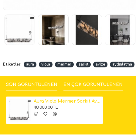
Etiketler:
aura
viola
mermer
sarkıt
avize
aydınlatma
SON GÖRÜNTÜLENEN
EN ÇOK GÖRÜNTÜLENEN
Aura Viola Mermer Sarkıt Avize
48.000,00TL