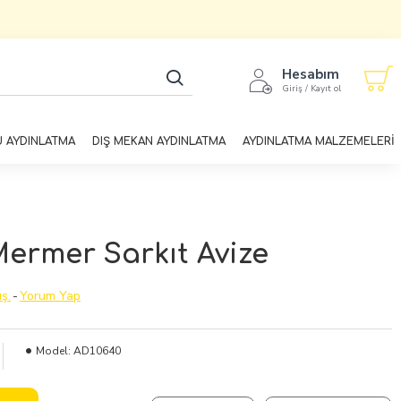
Hesabım
Giriş / Kayıt ol
U AYDINLATMA
DIŞ MEKAN AYDINLATMA
AYDINLATMA MALZEMELERİ
Mermer Sarkıt Avize
ş.
-
Yorum Yap
Model:
AD10640