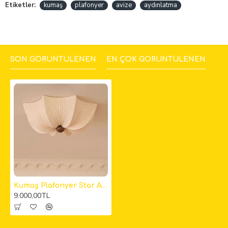
Etiketler:
kumaş
plafonyer
avize
aydınlatma
SON GÖRÜNTÜLENEN
EN ÇOK GÖRÜNTÜLENEN
Kumaş Plafonyer Star Avize 50cm
9.000,00TL