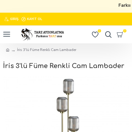
Farkım
GIRIŞ
KAYIT OL
0
0
İris 3'lü Füme Renkli Cam Lambader
İris 3'lü Füme Renkli Cam Lambader