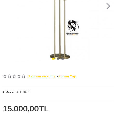
0 yorum yapılmış.
-
Yorum Yap
Model:
AD10401
15.000,00TL