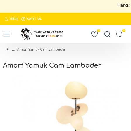
Farkım
GIRIŞ
KAYIT OL
0
0
Amorf Yamuk Cam Lambader
Amorf Yamuk Cam Lambader