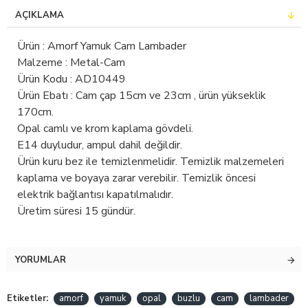
AÇIKLAMA
Ürün : Amorf Yamuk Cam Lambader
Malzeme : Metal-Cam
Ürün Kodu : AD10449
Ürün Ebatı : Cam çap 15cm ve 23cm , ürün yükseklik
170cm.
Opal camlı ve krom kaplama gövdeli.
E14 duyludur, ampul dahil değildir.
Ürün kuru bez ile temizlenmelidir. Temizlik malzemeleri
kaplama ve boyaya zarar verebilir. Temizlik öncesi
elektrik bağlantısı kapatılmalıdır.
Üretim süresi 15 gündür.
YORUMLAR
Etiketler:
amorf
yamuk
opal
buzlu
cam
lambader