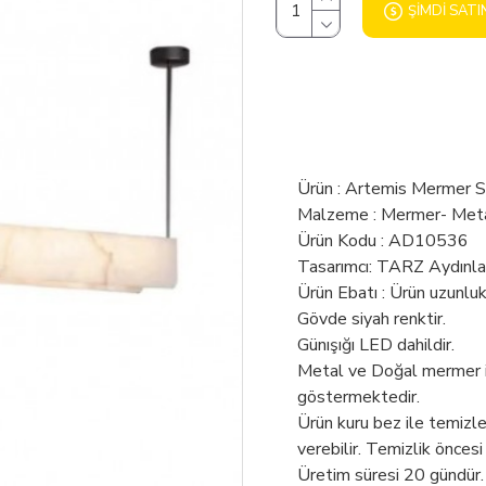
ŞIMDI SATI
Ürün : Artemis Mermer S
Malzeme : Mermer- Met
Ürün Kodu : AD10536
Tasarımcı: TARZ Aydınl
Ürün Ebatı : Ürün uzunlu
Gövde siyah renktir.
Günışığı LED dahildir.
Metal ve Doğal mermer ile
göstermektedir.
Ürün kuru bez ile temizl
verebilir. Temizlik öncesi
Üretim süresi 20 gündür.