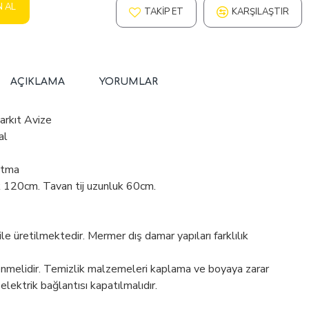
N AL
TAKIP ET
KARŞILAŞTIR
AÇIKLAMA
YORUMLAR
arkıt Avize
al
atma
k 120cm. Tavan tij uzunluk 60cm.
 üretilmektedir. Mermer dış damar yapıları farklılık
enmelidir. Temizlik malzemeleri kaplama ve boyaya zarar
 elektrik bağlantısı kapatılmalıdır.