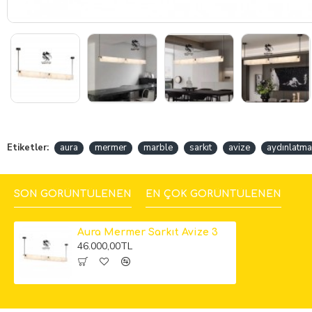
Etiketler:
aura
mermer
marble
sarkıt
avize
aydınlatma
SON GÖRÜNTÜLENEN
EN ÇOK GÖRÜNTÜLENEN
Aura Mermer Sarkıt Avize 3
46.000,00TL