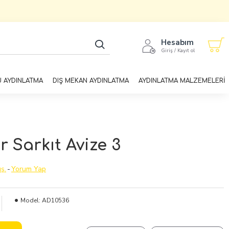
Hesabım
Giriş / Kayıt ol
U AYDINLATMA
DIŞ MEKAN AYDINLATMA
AYDINLATMA MALZEMELERİ
 Sarkıt Avize 3
ş.
-
Yorum Yap
Model:
AD10536