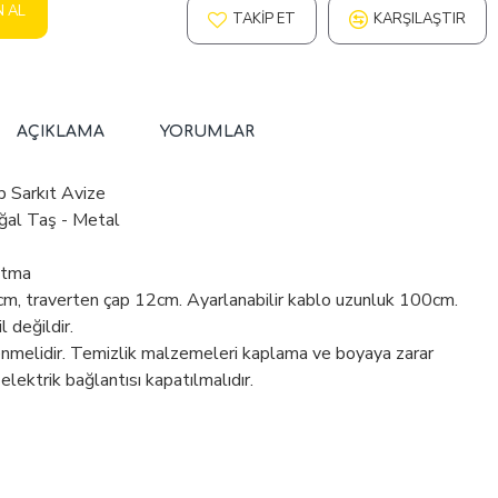
N AL
TAKIP ET
KARŞILAŞTIR
AÇIKLAMA
YORUMLAR
p Sarkıt Avize
ğal Taş - Metal
atma
cm, traverten çap 12cm. Ayarlanabilir kablo uzunluk 100cm.
 değildir.
enmelidir. Temizlik malzemeleri kaplama ve boyaya zarar
 elektrik bağlantısı kapatılmalıdır.