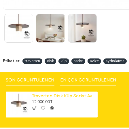
Etiketler:
traverten
disk
küp
sarkıt
avize
aydınlatma
SON GÖRÜNTÜLENEN
EN ÇOK GÖRÜNTÜLENEN
Traverten Disk Küp Sarkıt Avize
12.000,00TL