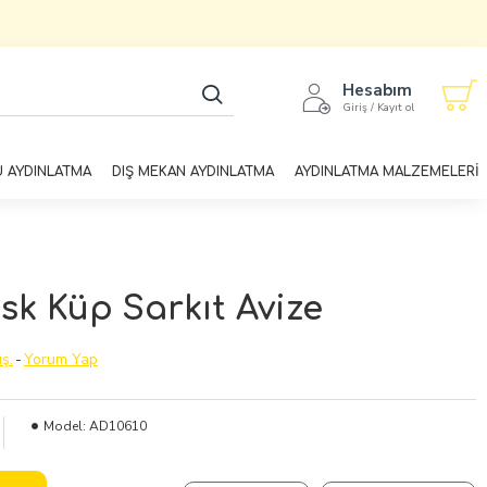
Hesabım
Giriş / Kayıt ol
U AYDINLATMA
DIŞ MEKAN AYDINLATMA
AYDINLATMA MALZEMELERİ
sk Küp Sarkıt Avize
ş.
-
Yorum Yap
Model:
AD10610