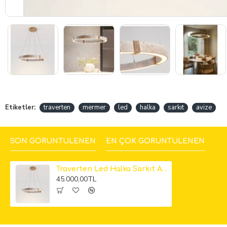
Etiketler:
traverten
mermer
led
halka
sarkıt
avize
SON GÖRÜNTÜLENEN
EN ÇOK GÖRÜNTÜLENEN
Traverten Led Halka Sarkıt Avize
45.000,00TL