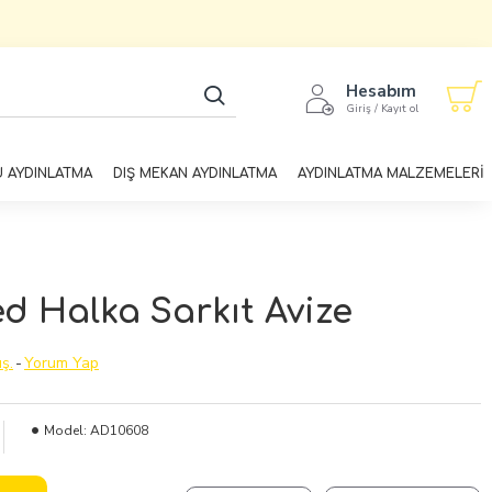
Hesabım
Giriş / Kayıt ol
U AYDINLATMA
DIŞ MEKAN AYDINLATMA
AYDINLATMA MALZEMELERİ
d Halka Sarkıt Avize
ş.
-
Yorum Yap
Model:
AD10608