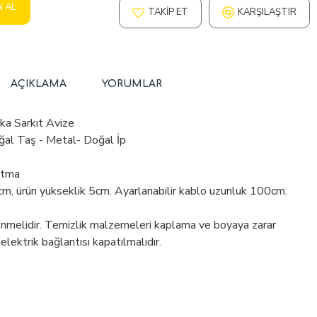
N AL
TAKIP ET
KARŞILAŞTIR
AÇIKLAMA
YORUMLAR
ka Sarkıt Avize
al Taş - Metal- Doğal İp
atma
cm, ürün yükseklik 5cm. Ayarlanabilir kablo uzunluk 100cm.
enmelidir. Temizlik malzemeleri kaplama ve boyaya zarar
 elektrik bağlantısı kapatılmalıdır.