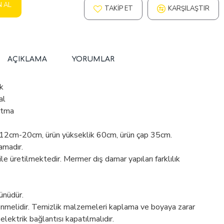
N AL
TAKIP ET
KARŞILAŞTIR
AÇIKLAMA
YORUMLAR
k
al
atma
 12cm-20cm, ürün yükseklik 60cm, ürün çap 35cm.
amadır.
 üretilmektedir. Mermer dış damar yapıları farklılık
ünüdür.
enmelidir. Temizlik malzemeleri kaplama ve boyaya zarar
 elektrik bağlantısı kapatılmalıdır.