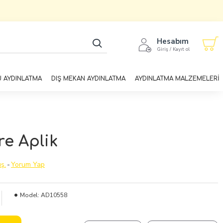
Hesabım
Giriş / Kayıt ol
U AYDINLATMA
DIŞ MEKAN AYDINLATMA
AYDINLATMA MALZEMELERİ
e Aplik
ş.
-
Yorum Yap
Model:
AD10558