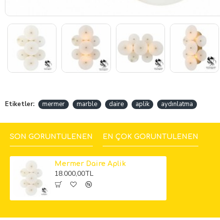
Etiketler:
mermer
marble
daire
aplik
aydınlatma
SON GÖRÜNTÜLENEN
EN ÇOK GÖRÜNTÜLENEN
Mermer Daire Aplik
18.000,00TL