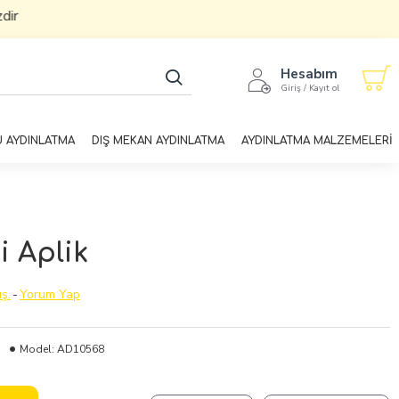
Hesabım
Giriş / Kayıt ol
U AYDINLATMA
DIŞ MEKAN AYDINLATMA
AYDINLATMA MALZEMELERİ
 Aplik
ş.
-
Yorum Yap
Model:
AD10568