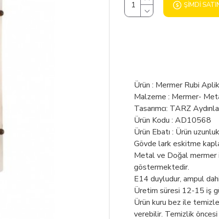
ŞIMDI SATI
Ürün : Mermer Rubi Apli
Malzeme : Mermer- Met
Tasarımcı: TARZ Aydınl
Ürün Kodu : AD10568
Ürün Ebatı : Ürün uzunlu
Gövde lark eskitme kapl
Metal ve Doğal mermer ile
göstermektedir.
E14 duyludur, ampul dahil
Üretim süresi 12-15 iş g
Ürün kuru bez ile temizl
verebilir. Temizlik öncesi