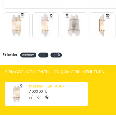
Etiketler:
mermer
rubi
aplik
SON GÖRÜNTÜLENEN
EN ÇOK GÖRÜNTÜLENEN
Mermer Rubi Aplik
7.000,00TL