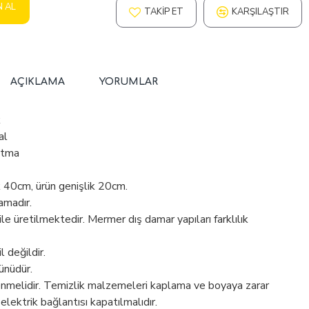
N AL
TAKIP ET
KARŞILAŞTIR
AÇIKLAMA
YORUMLAR
k
al
atma
k 40cm, ürün genişlik 20cm.
amadır.
 üretilmektedir. Mermer dış damar yapıları farklılık
 değildir.
ünüdür.
enmelidir. Temizlik malzemeleri kaplama ve boyaya zarar
 elektrik bağlantısı kapatılmalıdır.