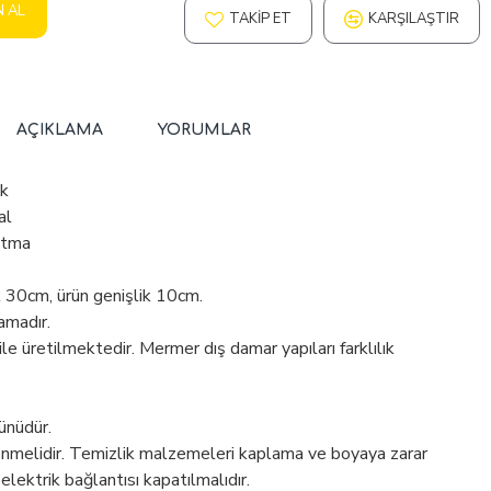
N AL
TAKIP ET
KARŞILAŞTIR
AÇIKLAMA
YORUMLAR
ik
al
atma
k 30cm, ürün genişlik 10cm.
amadır.
 üretilmektedir. Mermer dış damar yapıları farklılık
ünüdür.
enmelidir. Temizlik malzemeleri kaplama ve boyaya zarar
 elektrik bağlantısı kapatılmalıdır.