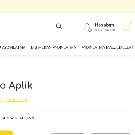
Hesabım
Giriş / Kayıt ol
U AYDINLATMA
DIŞ MEKAN AYDINLATMA
AYDINLATMA MALZEMELERİ
o Aplik
ş.
-
Yorum Yap
Model:
AD10570