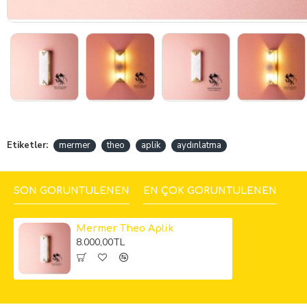
Etiketler:
mermer
theo
aplik
aydınlatma
SON GÖRÜNTÜLENEN
EN ÇOK GÖRÜNTÜLENEN
Mermer Theo Aplik
8.000,00TL