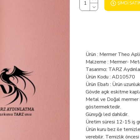
ŞIMDI SATI
Ürün : Mermer Theo Apl
Malzeme : Mermer- Met
Tasarımcı: TARZ Aydınl
Ürün Kodu : AD10570
Ürün Ebatı : Ürün uzunlu
Gövde açık eskitme kapl
Metal ve Doğal mermer ile
göstermektedir.
Günışığı led dahildir.
Üretim süresi 12-15 iş g
Ürün kuru bez ile temizl
verebilir. Temizlik öncesi