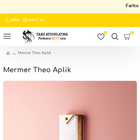
Farkım
GIRIŞ
KAYIT OL
0
0
Mermer Theo Aplik
Mermer Theo Aplik