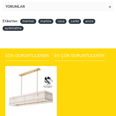
YORUMLAR
Etiketler:
mermer
marble
casa
sarkıt
avize
aydınlatma
SON GÖRÜNTÜLENEN
EN ÇOK GÖRÜNTÜLENEN